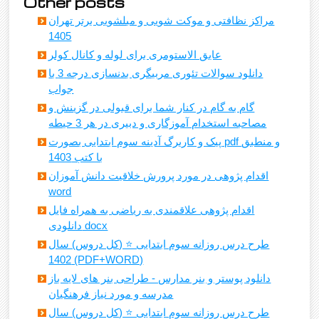
Other posts
مراکز نظافتی و موکت شویی و مبلشویی برتر تهران
1405
عایق الاستومری برای لوله و کانال کولر
دانلود سوالات تئوری مربیگری بدنسازی درجه 3 با
جواب
گام به گام در کنار شما برای قبولی در گزینش و
مصاحبه استخدام آموزگاری و دبیری در هر 3 حیطه
پیک و کاربرگ آدینه سوم ابتدایی بصورت pdf و منطبق
با کتب 1403
اقدام پژوهی در مورد پرورش خلاقیت دانش آموزان
word
اقدام پژوهی علاقمندی به ریاضی به همراه فایل
دانلودی docx
طرح درس روزانه سوم ابتدایی ⭐️ (کل دروس) سال
1402 (PDF+WORD)
دانلود پوستر و بنر مدارس - طراحی بنر های لایه باز
مدرسه و مورد نیاز فرهنگیان
طرح درس روزانه سوم ابتدایی ⭐️ (کل دروس) سال