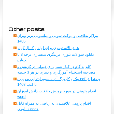
Other posts
مراکز نظافتی و موکت شویی و مبلشویی برتر تهران
1405
عایق الاستومری برای لوله و کانال کولر
دانلود سوالات تئوری مربیگری بدنسازی درجه 3 با
جواب
گام به گام در کنار شما برای قبولی در گزینش و
مصاحبه استخدام آموزگاری و دبیری در هر 3 حیطه
پیک و کاربرگ آدینه سوم ابتدایی بصورت pdf و منطبق
با کتب 1403
اقدام پژوهی در مورد پرورش خلاقیت دانش آموزان
word
اقدام پژوهی علاقمندی به ریاضی به همراه فایل
دانلودی docx