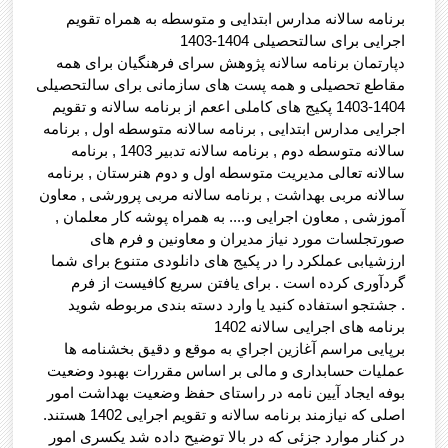
برنامه سالانه مدارس ابتدایی و متوسطه به همراه تقویم
اجرایی برای سالتحصیلی 1404-1403
دپارتمان برنامه سالانه پژوهش سرای فرهنگیان برای همه
مقاطع تحصیلی و همه پست های سازمانی برای سالتحصیلی
1404-1403 پکیج های کاملی اععم از برنامه سالانه و تقویم
اجرایی مدارس ابتدایی , برنامه سالانه متوسطه اول , برنامه
سالانه متوسطه دوم , برنامه سالانه تدبیر 1403 , برنامه
سالانه تعالی مدیریت متوسطه اول و دوم هنرستان , برنامه
سالانه مربی بهداشت , برنامه سالانه مربی پرورشی , معاون
آموزشی , معاون اجرایی و.... به همراه پوشه کار معلمان ,
صورتجلسات مورد نیاز مدیران و معاونین و فرم های
ارزشیابی عملکرد را در پکیج های دانلودی متنوع برای شما
گردآوری کرده است . برای یافتن سریع کافیست از فرم
جشتجو استفاده کنید یا وارد دسته بندی مربوطه شوید .
برنامه های اجرایی سالانه 1402
برپایی مراسم آغازين اجراي به موقع و دقیق بخشنامه ها
عملیات حسابداری و مالی بر اساس مقررات بهبود وضعیت
بوفه ایجاد آیین نامه در راستای حفظ وضعيت بهداشت امور
اصلی که نیازمند برنامه سالانه و تقویم اجرایی 1402 هستند.
در کنار موارد جزئی که در بالا توضیح داده شد یکسری امور