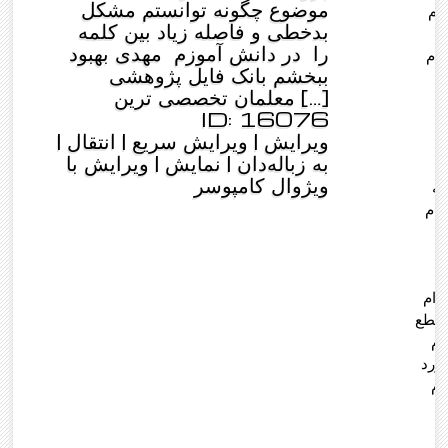
موضوع چگونه توانستم مشکل
ام
بدخطی و فاصله زیاد بین کلمه
را در دانش آموزم مهدی بهبود
ام
ببخشم بانک فایل پژوهشی
معلمان تخصصی ترین […]
ID: 16076
ویرایش |
ویرایش سریع |
انتقال
|
به زباله‌دان |
نمایش |
ویرایش با
ویژوال کامپوسر
نه
دام
م
دام
مقطع
ام
ورد
ام
م