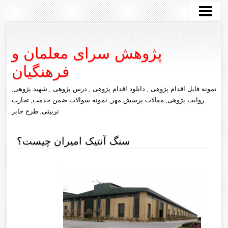
صفحه اصلی
طرح درس روزانه
پژوهش سرای معلمان و
تازه ها
فرهنگیان
درباره ما
نمونه فایل اقدام پژوهی , دانلود اقدام پژوهی , درس پژوهی , شهید پژوهی,
تماس با ما
روایت پژوهی, مقالات پرسش مهر, نمونه سوالات ضمن خدمت, تجارب
تربیتی, طرح جابر
زندگی پژوهی
سنگ آنتیک امیران چیست؟
روایت پژوهی
درس پژوهی
شهید پژوهی
طراحی آموزشی